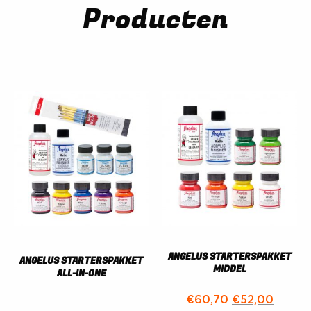
Producten
ANGELUS STARTERSPAKKET
ANGELUS STARTERSPAKKET
MIDDEL
ALL-IN-ONE
Oorspronkelijk
Huidige
€
60,70
€
52,00