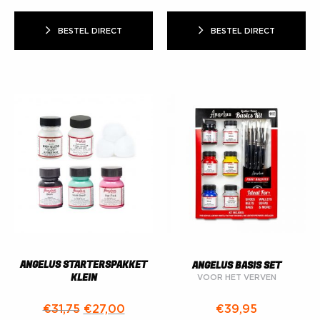
BESTEL DIRECT
BESTEL DIRECT
ANGELUS STARTERSPAKKET
ANGELUS BASIS SET
KLEIN
VOOR HET VERVEN
Oorspronkelijke prijs was: €31,75.
Huidige prijs is: €27,00.
€
39,95
€
31,75
€
27,00