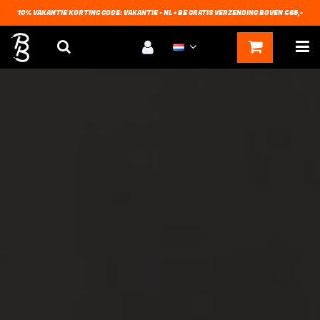
10% VAKANTIE KORTING CODE: VAKANTIE - NL + BE GRATIS VERZENDING BOVEN €65,-