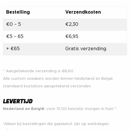
Bestelling
Verzendkosten
€0 – 5
€2,30
€5 – 65
€6,95
+ €65
Gratis verzending
* Aangetekende verzending is €8,60.
Alle custom sneakers worden binnen Nederland en België
standaard kosteloos aangetekend verzonden.
LEVERTIJD
Nederland en België:
voor 15:00 besteld, morgen in huis! *
*Alleen bij bestellingen die geplaatst zijn op werkdagen.