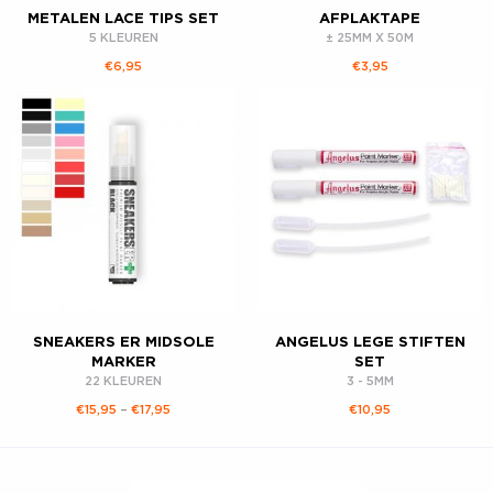
METALEN LACE TIPS SET
AFPLAKTAPE
5 KLEUREN
± 25MM X 50M
€
6,95
€
3,95
SNEAKERS ER MIDSOLE
ANGELUS LEGE STIFTEN
MARKER
SET
22 KLEUREN
3 - 5MM
€
15,95
–
€
17,95
€
10,95