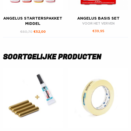
ANGELUS STARTERSPAKKET
ANGELUS BASIS SET
MIDDEL
VOOR HET VERVEN
€
39,95
Oorspronkelijke prijs was: €60,70.
Huidige prijs is: €52,00.
€
60,70
€
52,00
SOORTGELIJKE PRODUCTEN