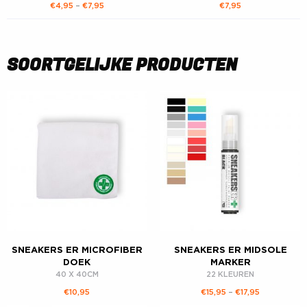
€
4,95
–
€
7,95
€
7,95
SOORTGELIJKE PRODUCTEN
SNEAKERS ER MICROFIBER
SNEAKERS ER MIDSOLE
DOEK
MARKER
40 X 40CM
22 KLEUREN
€
10,95
€
15,95
–
€
17,95