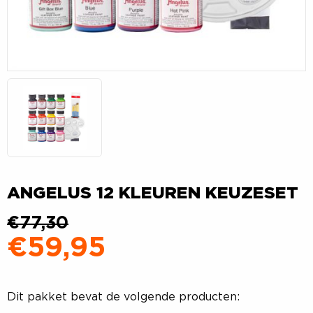
ANGELUS 12 KLEUREN KEUZESET
€
77,30
€
59,95
Oorspronkelijke prijs was: €77,30.
Huidige prijs is: €59,95
Dit pakket bevat de volgende producten: