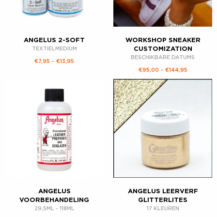
ANGELUS 2-SOFT
WORKSHOP SNEAKER
TEXTIELMEDIUM
CUSTOMIZATION
BESCHIKBARE DATUMS
€
7,95
–
€
13,95
€
95,00
–
€
144,95
ANGELUS
ANGELUS LEERVERF
VOORBEHANDELING
GLITTERLITES
29,5ML - 118ML
17 KLEUREN